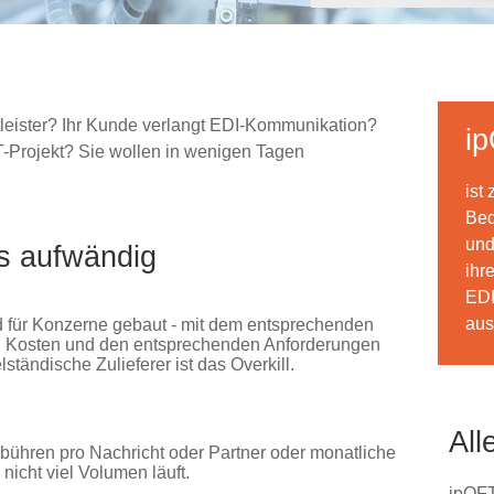
stleister? Ihr Kunde verlangt EDI-Kommunikation?
i
IT-Projekt? Sie wollen in wenigen Tagen
ist
Bed
und
as aufwändig
ihr
EDI
aus
 für Konzerne gebaut - mit dem entsprechenden
 Kosten und den entsprechenden Anforderungen
elständische Zulieferer ist das Overkill.
All
hren pro Nachricht oder Partner oder monatliche
icht viel Volumen läuft.
ipOFT