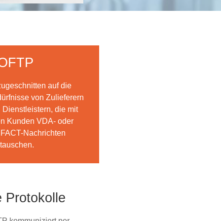
pOFTP
 zugeschnitten auf die
ürfnisse von Zulieferern
 Dienstleistern, die mit
en Kunden VDA- oder
FACT-Nachrichten
tauschen.
e Protokolle
P kommuniziert per