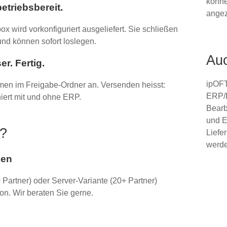
könne
betriebsbereit.
angez
wird vorkonfiguriert ausgeliefert. Sie
schließen
und können sofort loslegen
.
Au
r. Fertig.
ipOF
en im Freigabe-Ordner an. Versenden heisst:
ERP/
niert mit und ohne ERP.
Bearb
und E
g?
Liefe
werde
len
0 Partner) oder Server-Variante (20+ Partner)
tion. Wir beraten Sie gerne.