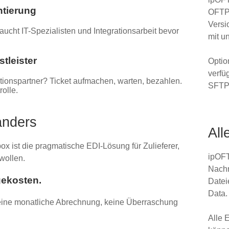
tierung
OFTP-
Vers
ucht IT-Spezialisten und Integrationsarbeit bevor
mit u
tleister
Optio
verfü
onspartner? Ticket aufmachen, warten, bezahlen.
SFTP
rolle.
anders
All
 ist die pragmatische EDI-Lösung für Zulieferer,
ipOFT
 wollen.
Nachr
gekosten.
Datei
Data.
Keine monatliche Abrechnung, keine Überraschung
Alle 